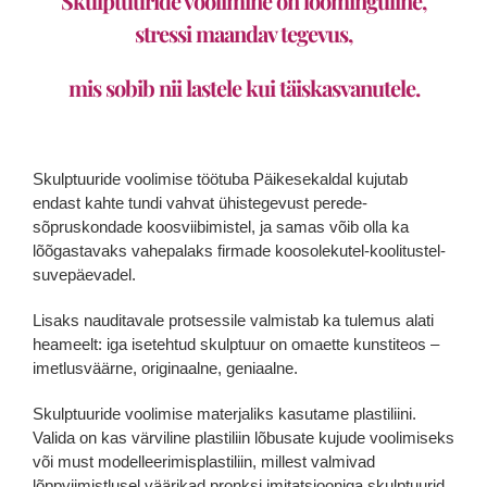
Skulptuuride voolimine on loominguline,
stressi maandav tegevus,
mis sobib nii lastele kui täiskasvanutele.
.
Skulptuuride voolimise töötuba Päikesekaldal kujutab
endast kahte tundi vahvat ühistegevust perede-
sõpruskondade koosviibimistel, ja samas võib olla ka
lõõgastavaks vahepalaks firmade koosolekutel-koolitustel-
suvepäevadel.
Lisaks nauditavale protsessile valmistab ka tulemus alati
heameelt: iga isetehtud skulptuur on omaette kunstiteos –
imetlusväärne, originaalne, geniaalne.
Skulptuuride voolimise materjaliks kasutame plastiliini.
Valida on kas värviline plastiliin lõbusate kujude voolimiseks
või must modelleerimisplastiliin, millest valmivad
lõppviimistlusel väärikad pronksi imitatsiooniga skulptuurid.