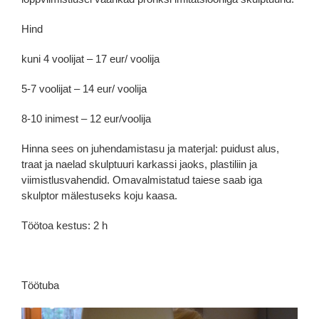
Hind
kuni 4 voolijat – 17 eur/ voolija
5-7 voolijat – 14 eur/ voolija
8-10 inimest – 12 eur/voolija
Hinna sees on juhendamistasu ja materjal: puidust alus,
traat ja naelad skulptuuri karkassi jaoks, plastiliin ja
viimistlusvahendid. Omavalmistatud taiese saab iga
skulptor mälestuseks koju kaasa.
Töötoa kestus: 2 h
.
Töötuba