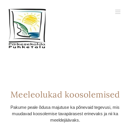
Skip
to
content
Meeleolukad koosolemised
Pakume peale õdusa majutuse ka põnevaid tegevusi, mis
muudavad koosolemise tavapärasest erinevaks ja nii ka
meeldejäävaks.