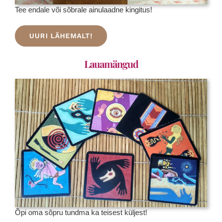
Tee endale või sõbrale ainulaadne kingitus!
UURI LÄHEMALT!
Lauamängud
Õpi oma sõpru tundma ka teisest küljest!