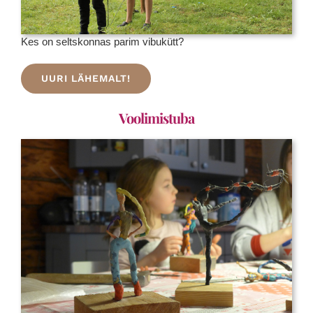
Kes on seltskonnas parim vibukütt?
UURI LÄHEMALT!
Voolimistuba